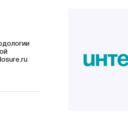
одологии
ой
losure.ru