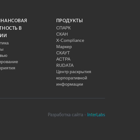
ИНАНСОВАЯ
ПРОДУКТЫ
СПАРК
ТНОСТЬ В
СКАН
СИИ
X-Compliance
тика
Маркер
сы
СКАУТ
вью
АСТРА
ирование
RUDATA
приятия
Центр раскрытия
корпоративной
информации
Разработка сайта -
InterLabs