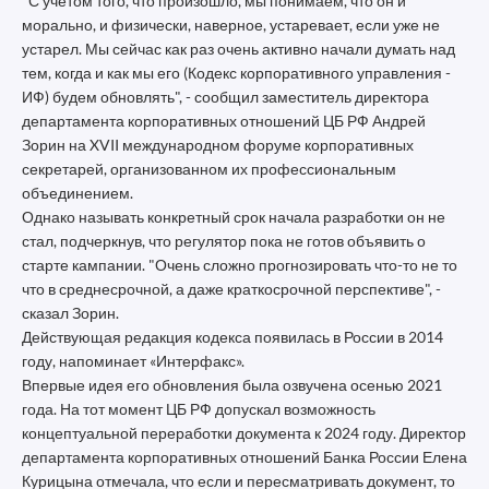
"С учетом того, что произошло, мы понимаем, что он и
морально, и физически, наверное, устаревает, если уже не
устарел. Мы сейчас как раз очень активно начали думать над
тем, когда и как мы его (Кодекс корпоративного управления -
ИФ) будем обновлять", - сообщил заместитель директора
департамента корпоративных отношений ЦБ РФ Андрей
Зорин на XVII международном форуме корпоративных
секретарей, организованном их профессиональным
объединением.
Однако называть конкретный срок начала разработки он не
стал, подчеркнув, что регулятор пока не готов объявить о
старте кампании. "Очень сложно прогнозировать что-то не то
что в среднесрочной, а даже краткосрочной перспективе", -
сказал Зорин.
Действующая редакция кодекса появилась в России в 2014
году, напоминает «Интерфакс».
Впервые идея его обновления была озвучена осенью 2021
года. На тот момент ЦБ РФ допускал возможность
концептуальной переработки документа к 2024 году. Директор
департамента корпоративных отношений Банка России Елена
Курицына отмечала, что если и пересматривать документ, то