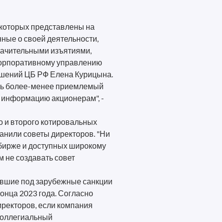
 которых представлены на
ные о своей деятельности,
значительными изъятиями,
корпоративному управлению
ошений ЦБ РФ Елена Курицына.
ить более-менее приемлемый
е информацию акционерам", -
о и второго котировальных
анили советы директоров. "Ни
 бирже и доступных широкому
м не создавать совет
авшие под зарубежные санкции
онца 2023 года. Согласно
иректоров, если компания
 коллегиальный