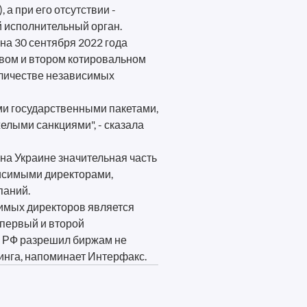
 а при его отсутствии -
й исполнительный орган.
на 30 сентября 2022 года
рвом и втором котировальном
оличестве независимых
ми государственными пакетами,
желыми санкциями", - сказала
на Украине значительная часть
висимыми директорами,
паний.
имых директоров является
 первый и второй
 РФ разрешил биржам не
инга, напоминает Интерфакс.