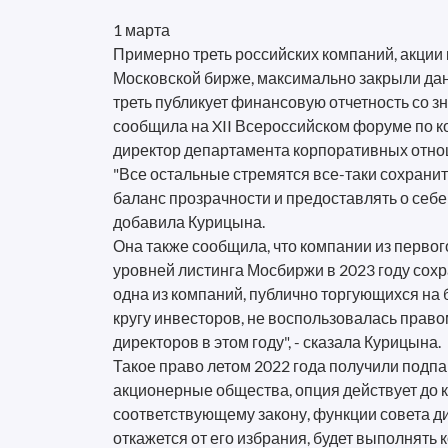
1 марта
Примерно треть российских компаний, акции
Московской бирже, максимально закрыли дан
треть публикует финансовую отчетность со 
сообщила на XII Всероссийском форуме по 
директор департамента корпоративных отн
"Все остальные стремятся все-таки сохран
баланс прозрачности и предоставлять о себ
добавила Курицына.
Она также сообщила, что компании из первог
уровней листинга Мосбиржи в 2023 году сохр
одна из компаний, публично торгующихся на
кругу инвесторов, не воспользовалась право
директоров в этом году", - сказала Курицына.
Такое право летом 2022 года получили подп
акционерные общества, опция действует до к
соответствующему закону, функции совета д
откажется от его избрания, будет выполнять