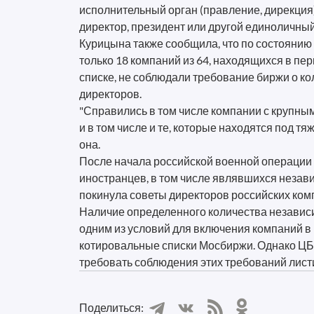
исполнительный орган (правление, дирекция),
директор, президент или другой единоличны
Курицына также сообщила, что по состоянию 
только 18 компаний из 64, находящихся в пе
списке, не соблюдали требование биржи о к
директоров.
"Справились в том числе компании с крупны
и в том числе и те, которые находятся под тя
она.
После начала российской военной операции 
иностранцев, в том числе являвшихся неза
покинула советы директоров российских ком
Наличие определенного количества независ
одним из условий для включения компаний в
котировальные списки Мосбиржи. Однако ЦБ
требовать соблюдения этих требований лист
Поделиться: