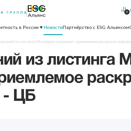
0
етность в России
Новости
Партнёрство с ESG Альянсом
компаний из листинга Мосбиржи сохраняют приемлемое раскрытие информ
ний из листинга
риемлемое раск
- ЦБ