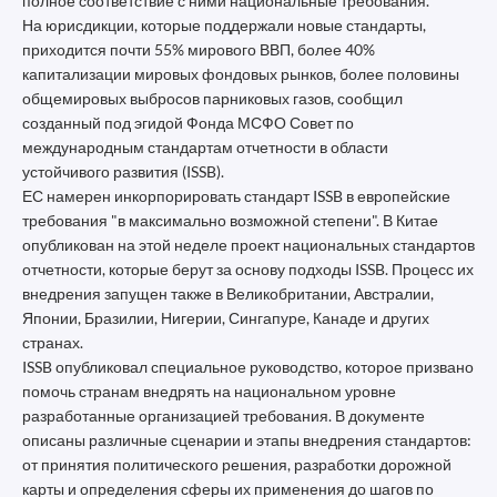
полное соответствие с ними национальные требования.
На юрисдикции, которые поддержали новые стандарты,
приходится почти 55% мирового ВВП, более 40%
капитализации мировых фондовых рынков, более половины
общемировых выбросов парниковых газов, сообщил
созданный под эгидой Фонда МСФО Совет по
международным стандартам отчетности в области
устойчивого развития (ISSB).
ЕС намерен инкорпорировать стандарт ISSB в европейские
требования "в максимально возможной степени". В Китае
опубликован на этой неделе проект национальных стандартов
отчетности, которые берут за основу подходы ISSB. Процесс их
внедрения запущен также в Великобритании, Австралии,
Японии, Бразилии, Нигерии, Сингапуре, Канаде и других
странах.
ISSB опубликовал специальное руководство, которое призвано
помочь странам внедрять на национальном уровне
разработанные организацией требования. В документе
описаны различные сценарии и этапы внедрения стандартов:
от принятия политического решения, разработки дорожной
карты и определения сферы их применения до шагов по