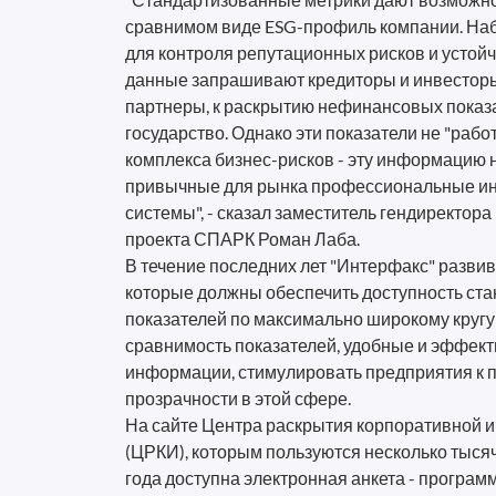
сравнимом виде ESG-профиль компании. Наб
для контроля репутационных рисков и устойч
данные запрашивают кредиторы и инвесторы
партнеры, к раскрытию нефинансовых показ
государство. Однако эти показатели не "рабо
комплекса бизнес-рисков - эту информацию 
привычные для рынка профессиональные и
системы", - сказал заместитель гендиректора
проекта СПАРК Роман Лаба.
В течение последних лет "Интерфакс" разви
которые должны обеспечить доступность ст
показателей по максимально широкому кругу
сравнимость показателей, удобные и эффек
информации, стимулировать предприятия 
прозрачности в этой сфере.
На сайте Центра раскрытия корпоративной 
(ЦРКИ), которым пользуются несколько тысяч
года доступна электронная анкета - програ