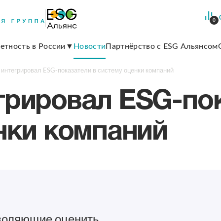
0
етность в России
Новости
Партнёрство с ESG Альянсом
интегрировал ESG-показатели в систему оценки компаний
рировал ESG-пок
нки компаний
зволяющие оценить