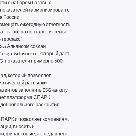
сти с набором базовых
 показателей гармонизирован с
 России.
змещать ежегодную отчетность
да - также на портале системы
нтерфакс".
ESG Альянсом создан
g-disclosure.ru, который дает
SG-показатели примерно 600
ал, который позволяет
матической рассылки
агентов заполнить ESG-анкету
отает платформа СПАРК
 добровольного раскрытия
ПАРК и позволяет компаниям,
ции, вносить и
и, финансовые, а с недавнего