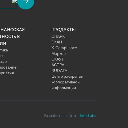
ИНАНСОВАЯ
ПРОДУКТЫ
СПАРК
ТНОСТЬ В
СКАН
СИИ
X-Compliance
тика
Маркер
сы
СКАУТ
вью
АСТРА
ирование
RUDATA
приятия
Центр раскрытия
корпоративной
информации
Разработка сайта -
InterLabs