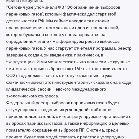
Ирина Петрунина.
"Сегодня уже упоминали ФЗ "Об ограничении выбросов
парниковых газов", который фактически дал старт этой
деятельности в РФ. Мы сейчас находимся в стадии
правоприменения этого закона, и одно из направлений,
которое буквально сегодня у нас завершается на
определенном этапе - мы формируем реестр выбросов
парниковых газов. У нас стартует отчетная программа, реестр
завершен, создан, он введен уже, практически, в
эксплуатацию. И мы можем сказать, что наши самые крупные
эмитенты, которые выбрасывают 150 тыс. тонн эквивалента
СО2 в год, должны начать отчетную кампанию, и уже
фактически имеют этот инструментарий", - сказала она в ходе
климатической сессии Невского международного
экологического конгресса.
Федеральный реестр выбросов парниковых газов будет
аккумулировать сведения из углеродной отчётности
природопользователей, отчётов регулируемых организаций о
выбросах парниковых газов, а также информацию о целевых
показателях сокращения выбросов ПГ. Система, среди
прочего, будет взаимодействовать с реестром углеродных