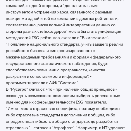
компаний, с одной стороны, и "дополнительным
инструментом устранения хаоса, связанного с разными
позициями одной и той же компании в десятке рейтингов и,
соответственно, риска вольной интерпретации данных со
стороны разных стейкхолдеров" могла бы стать унификация
методологий ESG-рейтингов, сказали в "Вымпелкоме".
"Появление национального стандарта, учитывавшего реалии
российского бизнеса и синхронизированного с
международными требованиями и формами федерального
государственного статистического наблюдения, будет
способствовать повышению прозрачности, качества
раскрытия и сопоставимости информации", -
прокомментировали в АФК "Система".
В "Русагро" считают, что - при наличии общих принципов -
важно дать возможность компаниям выбирать релевантные
именно для их сферы деятельности ESG-показатели.
"Имеет место отраслевая специфика, поэтому необходимы
либо отраслевые стандарты в дополнении к общим, либо
определенная гибкость в общих стандартах до разработки
отраслевых", - согласен "Аэрофлот". "Например, в ИТ уделяют