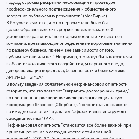
подход к срокам раскрытия информации и процедуре
профессионального подтверждения и общественного
заверения публикуемых результатов" (МосБиржа).
В Polymetal считают, что на первом этапе было бы
целесообразно выделить ряд ключевых показателей
устойчивого развития, "по которым должны отчитываться
компании, превышающие определенные пороговые значения
по размеру бизнеса, причем вне зависимости от того,
публичные они или нет". Например, это могут быть показатели
в области экологического воздействия, углеродного следа,
диверсификации персонала, безопасности и бизнес-этики.
АРГУМЕНТЫ "ЗА"
В пользу введения обязательной нефинансовой отчетности
говорит то, что это позволит "закрепить долгосрочный тренд"
на постепенное расширение числа раскрывающих такую
информацию бизнесов (Сбербанк), "положительно скажется
на имидже компаний" и даст им "эффективный инструмент
самодиагностики" (VK).
Нефинансовая отчетность "становится все более важной при
принятии решения о сотрудничестве с той или иной
компанией" ("О'Кей"), "инвесторов и общество все больше