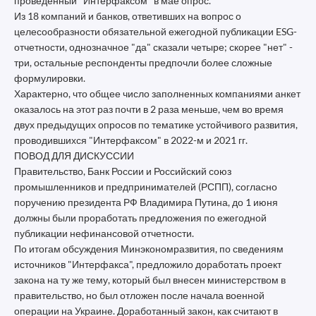
проведенный "Интерфаксом" в мае опрос.
Из 18 компаний и банков, ответивших на вопрос о
целесообразности обязательной ежегодной публикации ESG-
отчетности, однозначное "да" сказали четыре; скорее "нет" -
три, остальные респонденты предпочли более сложные
формулировки.
Характерно, что общее число заполненных компаниями анкет
оказалось на этот раз почти в 2 раза меньше, чем во время
двух предыдущих опросов по тематике устойчивого развития,
проводившихся "Интерфаксом" в 2022-м и 2021 гг.
ПОВОД ДЛЯ ДИСКУССИИ
Правительство, Банк России и Российский союз
промышленников и предпринимателей (РСПП), согласно
поручению президента РФ Владимира Путина, до 1 июня
должны были проработать предложения по ежегодной
публикации нефинансовой отчетности.
По итогам обсуждения Минэкономразвития, по сведениям
источников "Интерфакса", предложило доработать проект
закона на ту же тему, который был внесен министерством в
правительство, но был отложен после начала военной
операции на Украине. Доработанный закон, как считают в