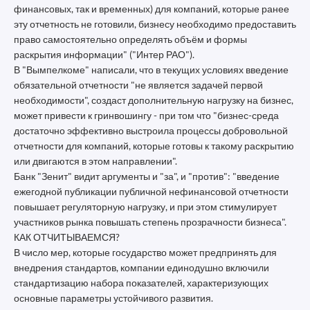
финансовых, так и временных) для компаний, которые ранее
эту отчетность не готовили, бизнесу необходимо предоставить
право самостоятельно определять объём и формы
раскрытия информации" ("Интер РАО").
В "Вымпелкоме" написали, что в текущих условиях введение
обязательной отчетности "не является задачей первой
необходимости", создаст дополнительную нагрузку на бизнес,
может привести к гринвошингу - при том что "бизнес-среда
достаточно эффективно выстроила процессы добровольной
отчетности для компаний, которые готовы к такому раскрытию
или двигаются в этом направлении".
Банк "Зенит" видит аргументы и "за", и "против": "введение
ежегодной публикации публичной нефинансовой отчетности
повышает регуляторную нагрузку, и при этом стимулирует
участников рынка повышать степень прозрачности бизнеса".
КАК ОТЧИТЫВАЕМСЯ?
В число мер, которые государство может предпринять для
внедрения стандартов, компании единодушно включили
стандартизацию набора показателей, характеризующих
основные параметры устойчивого развития.