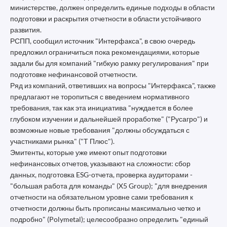
министерстве, должен определить единые подходы в области
подготовки и раскрытия отчетности в области устойчивого
развития.
РСПП, сообщил источник "Интерфакса", в свою очередь
предложил ограничиться пока рекомендациями, которые
задали бы для компаний "гибкую рамку регулирования" при
подготовке нефинансовой отчетности.
Ряд из компаний, ответивших на вопросы "Интерфакса", также
предлагают не торопиться с введением нормативного
требования, так как эта инициатива "нуждается в более
глубоком изучении и дальнейшей проработке" ("Русагро") и
возможные новые требования "должны обсуждаться с
участниками рынка" ("Т Плюс").
Эмитенты, которые уже имеют опыт подготовки
нефинансовых отчетов, указывают на сложности: сбор
данных, подготовка ESG-отчета, проверка аудиторами -
"большая работа для команды" (X5 Group); "для внедрения
отчетности на обязательном уровне сами требования к
отчетности должны быть прописаны максимально четко и
подробно" (Polymetal); целесообразно определить "единый